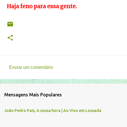
Haja feno para essa gente.
Enviar um comentário
C
o
m
Mensagens Mais Populares
e
n
João Pedro Pais, A nossa hora | Ao Vivo em Lousada
t
á