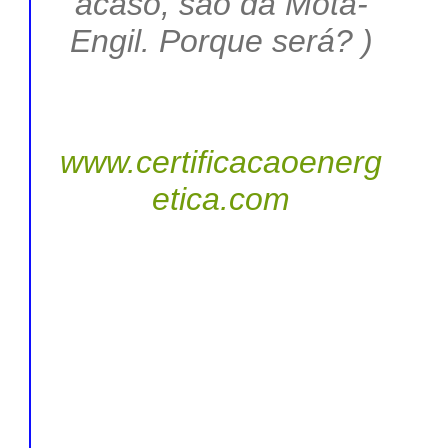
acaso, são da Mota-
Engil
. Porque será?
)
www.certificacaoenerg
etica.com