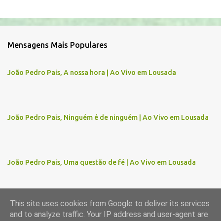
C
o
m
Mensagens Mais Populares
e
n
João Pedro Pais, A nossa hora | Ao Vivo em Lousada
t
á
r
João Pedro Pais, Ninguém é de ninguém | Ao Vivo em Lousada
i
o
s
João Pedro Pais, Uma questão de fé | Ao Vivo em Lousada
This site uses cookies from Google to deliver its services
and to analyze traffic. Your IP address and user-agent are
Com tecnologia do Blogger