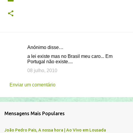
Anónimo disse…
C
a lei existe mas no Brasil meu caro... Em
o
Portugal não existe....
m
08 julho, 2010
e
n
Enviar um comentário
t
á
r
Mensagens Mais Populares
i
o
João Pedro Pais, A nossa hora | Ao Vivo em Lousada