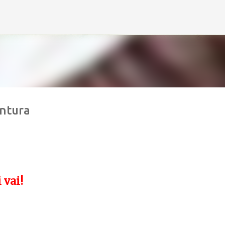
Avançar para o conteúdo principal
intura
 vai!