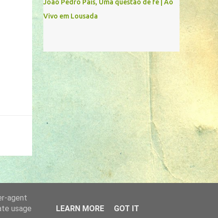
João Pedro Pais, Uma questão de fé | Ao
Vivo em Lousada
er-agent
rate usage
LEARN MORE
GOT IT