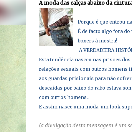
A moda das calças abaixo da cintur
Porque é que entrou na
É de facto algo fora d
boxers à mostra!
A VERDADEIRA HISTÓ
Esta tendência nasceu nas prisões dos
relações sexuais com outros homens t
aos guardas prisionais para não sofrer
descaídas por baixo do rabo estava som
com outros homens...
E assim nasce uma moda: um look super 
(a divulgação desta mensagem é um ser