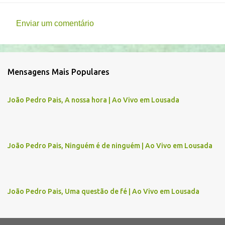
Enviar um comentário
C
o
m
Mensagens Mais Populares
e
n
João Pedro Pais, A nossa hora | Ao Vivo em Lousada
t
á
r
João Pedro Pais, Ninguém é de ninguém | Ao Vivo em Lousada
i
o
s
João Pedro Pais, Uma questão de fé | Ao Vivo em Lousada