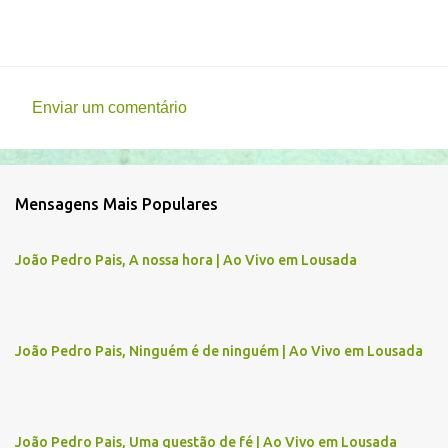
Enviar um comentário
C
o
m
Mensagens Mais Populares
e
n
João Pedro Pais, A nossa hora | Ao Vivo em Lousada
t
á
r
João Pedro Pais, Ninguém é de ninguém | Ao Vivo em Lousada
i
o
s
João Pedro Pais, Uma questão de fé | Ao Vivo em Lousada