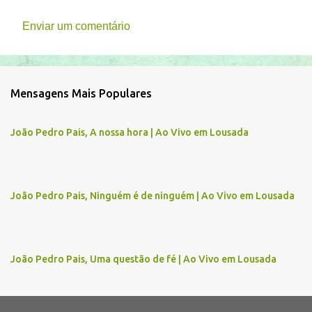
Enviar um comentário
C
o
m
Mensagens Mais Populares
e
n
João Pedro Pais, A nossa hora | Ao Vivo em Lousada
t
á
r
João Pedro Pais, Ninguém é de ninguém | Ao Vivo em Lousada
i
o
s
João Pedro Pais, Uma questão de fé | Ao Vivo em Lousada