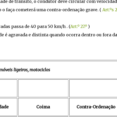
ade de trânsito, o condutor deve circular com velocida
 o faça cometerá uma contra-ordenação grave. (
Art.ºs 2
adas passa de 40 para 50 km/h . (
Art.º 27.º
)
e é agravada e distinta quando ocorra dentro ou fora d
óveis ligeiros, motociclos
dade
Coima
Contra-Ordenação