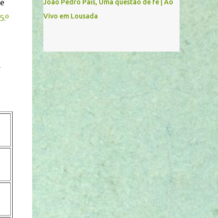
de
João Pedro Pais, Uma questão de fé | Ao
Vivo em Lousada
5.º
a