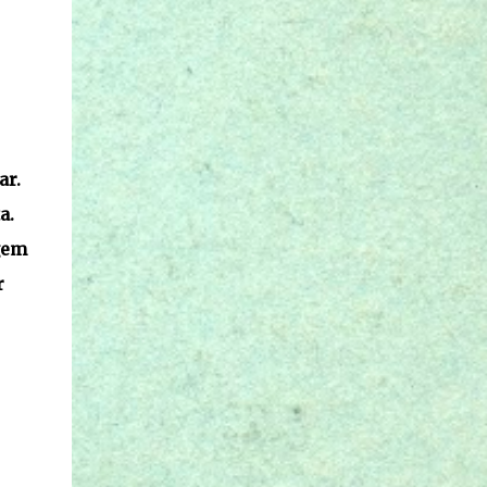
ar.
a.
gem
r