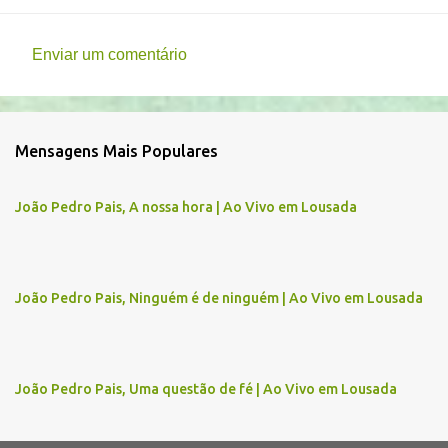
Enviar um comentário
C
o
m
Mensagens Mais Populares
e
n
João Pedro Pais, A nossa hora | Ao Vivo em Lousada
t
á
r
João Pedro Pais, Ninguém é de ninguém | Ao Vivo em Lousada
i
o
s
João Pedro Pais, Uma questão de fé | Ao Vivo em Lousada