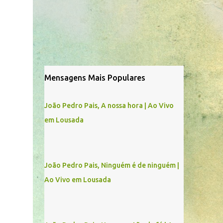
Mensagens Mais Populares
João Pedro Pais, A nossa hora | Ao Vivo
em Lousada
João Pedro Pais, Ninguém é de ninguém |
Ao Vivo em Lousada