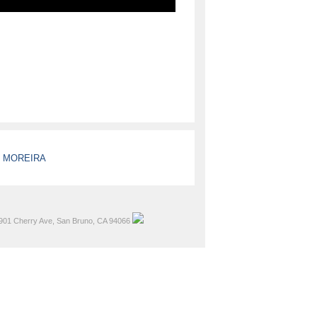
S MOREIRA
901 Cherry Ave, San Bruno, CA 94066