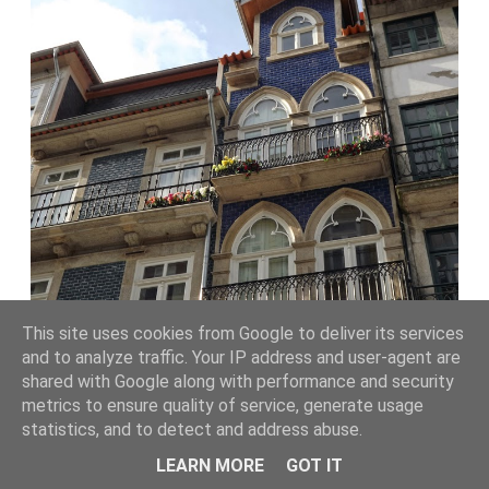
This site uses cookies from Google to deliver its services
Se visitar o Porto, esta é uma das ruas que não pode
and to analyze traffic. Your IP address and user-agent are
deixar de conhecer.
shared with Google along with performance and security
metrics to ensure quality of service, generate usage
E se vive na cidade é passeio obrigatório, porque
statistics, and to detect and address abuse.
todos os dias a Rua das Flores está a renovar-se!
LEARN MORE
GOT IT