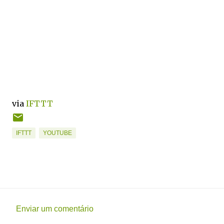
via
IFTTT
IFTTT
YOUTUBE
Enviar um comentário
C