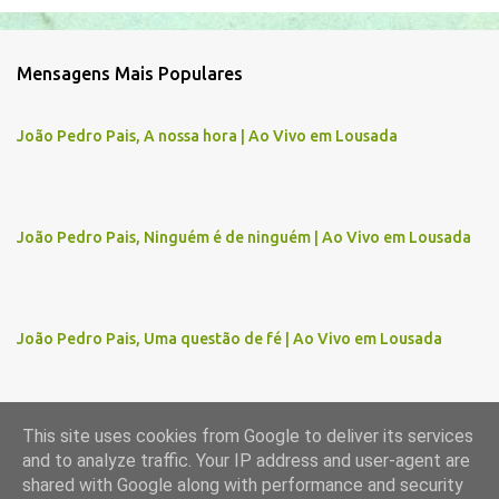
o
m
Mensagens Mais Populares
e
n
João Pedro Pais, A nossa hora | Ao Vivo em Lousada
t
á
r
João Pedro Pais, Ninguém é de ninguém | Ao Vivo em Lousada
i
o
s
João Pedro Pais, Uma questão de fé | Ao Vivo em Lousada
This site uses cookies from Google to deliver its services
and to analyze traffic. Your IP address and user-agent are
Com tecnologia do Blogger
shared with Google along with performance and security