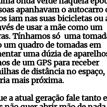
 uma onda verde naquela époc
ssoas apanhavam o autocarro 
os iam nas suas bicicletas ou 
 invés de usar a mãe como um
horas. Tínhamos só uma tomad
ão um quadro de tomadas em
mentar uma dúzia de aparelhos
mos de um GPS para receber
milhas de distância no espaço,
aria mais próxima.
que a atual geração fale tanto