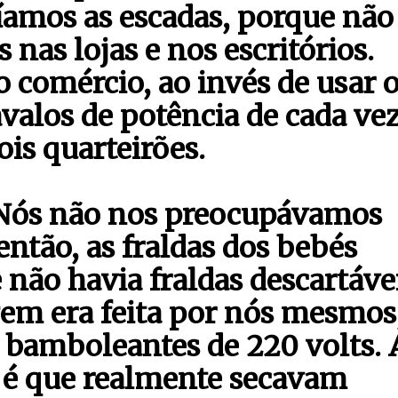
amos as escadas, porque não
 nas lojas e nos escritórios.
comércio, ao invés de usar 
valos de potência de cada ve
ois quarteirões.
. Nós não nos preocupávamos
ntão, as fraldas dos bebés
não havia fraldas descartávei
gem era feita por nós mesmos
bamboleantes de 220 volts. 
a é que realmente secavam