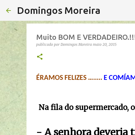
Domingos Moreira
Muito BOM E VERDADEIRO.!!
publicado por
Domingos Moreira
maio 20, 2015
ÉRAMOS FELIZES ….....
E COMÍAMO
Na fila do supermercado, o
- A senhora deveria t