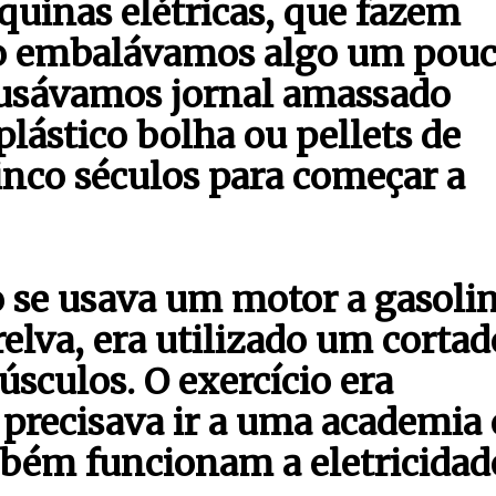
uinas elétricas, que fazem
do embalávamos algo um pou
, usávamos jornal amassado
plástico bolha ou pellets de
inco séculos para começar a
 se usava um motor a gasoli
relva, era utilizado um cortad
úsculos. O exercício era
 precisava ir a uma academia 
mbém funcionam a eletricidad