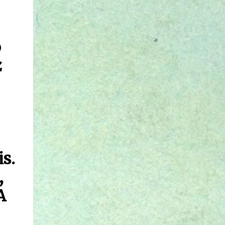
o
z
s.
,
A