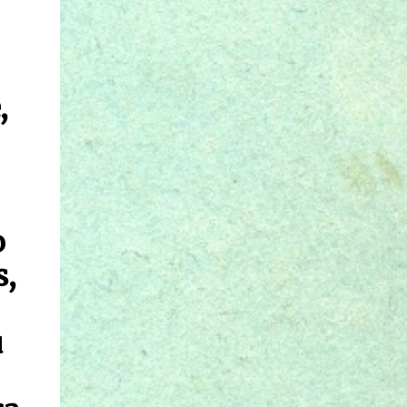
,
o
s,
u