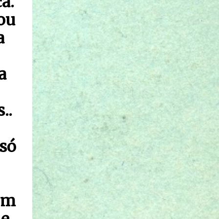
a.
ou
a
a
..
 só
 em