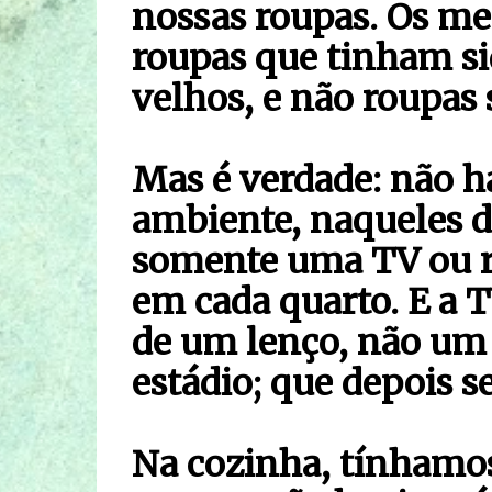
nossas roupas. Os m
roupas que tinham si
velhos, e não roupas
Mas é verdade: não 
ambiente, naqueles d
somente uma TV ou r
em cada quarto. E a 
de um lenço, não um
estádio; que depois s
Na cozinha, tínhamo