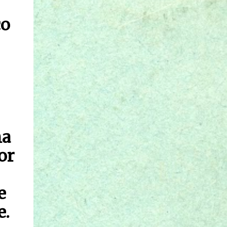
co
na
or
e
e.