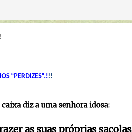
Avançar para o conteúdo principal
!
S “PERDIZES”.!
!!
 caixa diz a uma senhora idosa:
razer as suas próprias sacolas