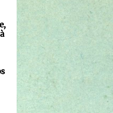
e,
 à
os