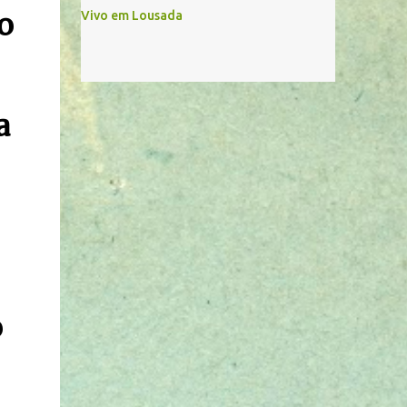
o
Vivo em Lousada
a
o