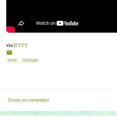
via
IFTTT
IFTTT
YOUTUBE
Enviar um comentário
C
o