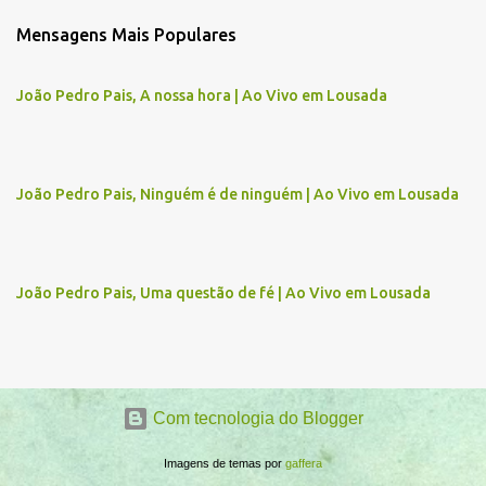
m
Mensagens Mais Populares
e
n
João Pedro Pais, A nossa hora | Ao Vivo em Lousada
t
á
r
João Pedro Pais, Ninguém é de ninguém | Ao Vivo em Lousada
i
o
s
João Pedro Pais, Uma questão de fé | Ao Vivo em Lousada
Com tecnologia do Blogger
Imagens de temas por
gaffera