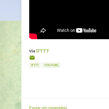
via
IFTTT
IFTTT
YOUTUBE
Enviar um comentário