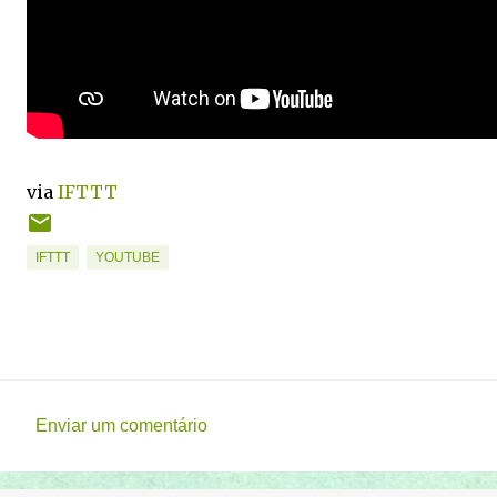
via
IFTTT
IFTTT
YOUTUBE
Enviar um comentário
C
o