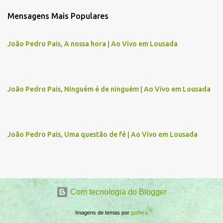
m
Mensagens Mais Populares
e
n
João Pedro Pais, A nossa hora | Ao Vivo em Lousada
t
á
r
João Pedro Pais, Ninguém é de ninguém | Ao Vivo em Lousada
i
o
s
João Pedro Pais, Uma questão de fé | Ao Vivo em Lousada
Com tecnologia do Blogger
Imagens de temas por
gaffera