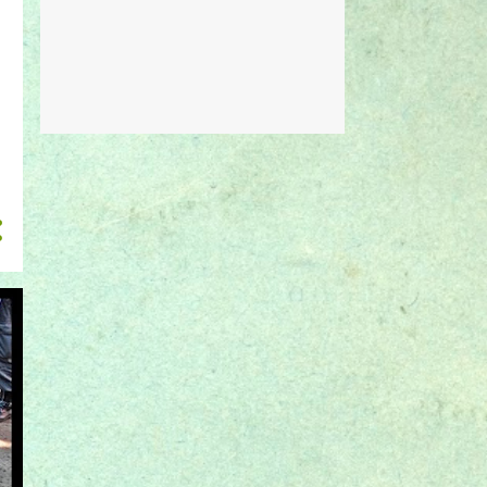
julho 2023
1
outubro 2022
1
agosto 2022
1
dezembro 2021
1
fevereiro 2019
1
outubro 2018
1
agosto 2018
3
julho 2018
2
maio 2018
9
abril 2018
11
janeiro 2018
1
setembro 2017
3
agosto 2017
2