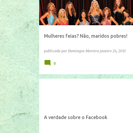
Mulheres feias? Não, maridos pobres!
publicado por
Domingos Moreira
janeiro 24, 2011
0
A verdade sobre o Facebook