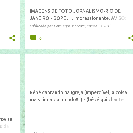
IMAGENS DE FOTO JORNALISMO-RIO DE
JANEIRO - BOPE . . . Impressionante. AVISO:
Imagens Fortes!
publicado por
Domingos Moreira
janeiro 13, 2011
0
Bébé cantando na Igreja (Imperdível, a coisa
mais linda do mundo!!!!) - (bébé qui chante
dans l'église)
rovisa
s da