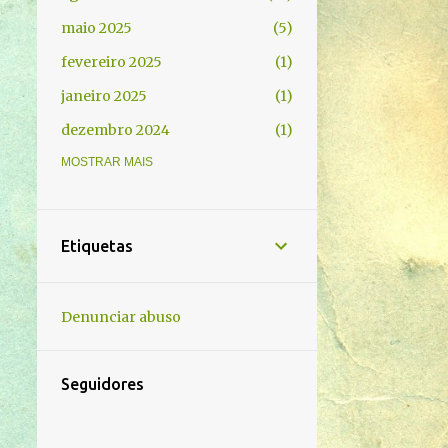
maio 2025
5
fevereiro 2025
1
janeiro 2025
1
dezembro 2024
1
novembro 2024
MOSTRAR MAIS
3
outubro 2024
2
setembro 2024
4
Etiquetas
agosto 2024
18
junho 2024
5
Denunciar abuso
maio 2024
1
março 2024
2
Seguidores
fevereiro 2024
1
novembro 2023
2