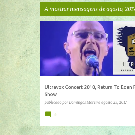
A mostrar mensagens de agosto, 201
M
IFTTT
YOUTUBE
e
n
s
a
g
e
Ultravox Concert 2010, Return To Eden F
n
Show
s
publicado por
Domingos Moreira
agosto 23, 2017
0