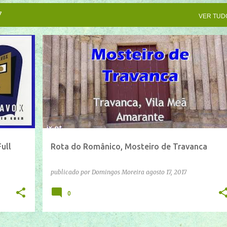
7
VER TUD
IFTTT
YOUTUBE
ull
Rota do Românico, Mosteiro de Travanca
publicado por
Domingos Moreira
agosto 17, 2017
0