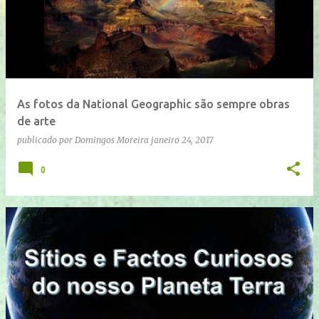
n
s
a
g
e
As fotos da National Geographic são sempre obras
n
de arte
s
publicado por
Domingos Moreira
janeiro 24, 2017
0