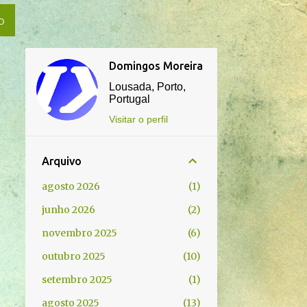
O
Domingos Moreira
Lousada, Porto,
Portugal
Visitar o perfil
Arquivo
agosto 2026
1
junho 2026
2
novembro 2025
6
outubro 2025
10
setembro 2025
1
agosto 2025
13