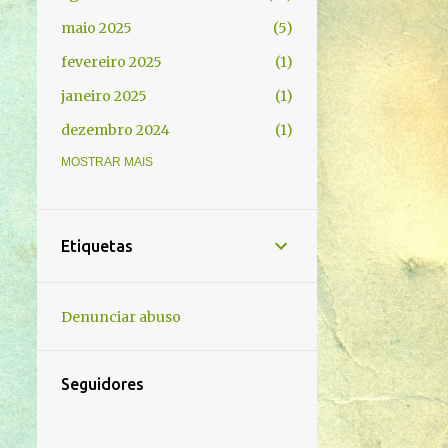
maio 2025
5
fevereiro 2025
1
janeiro 2025
1
dezembro 2024
1
novembro 2024
MOSTRAR MAIS
3
outubro 2024
2
setembro 2024
4
Etiquetas
agosto 2024
18
junho 2024
5
Denunciar abuso
maio 2024
1
março 2024
2
Seguidores
fevereiro 2024
1
novembro 2023
2