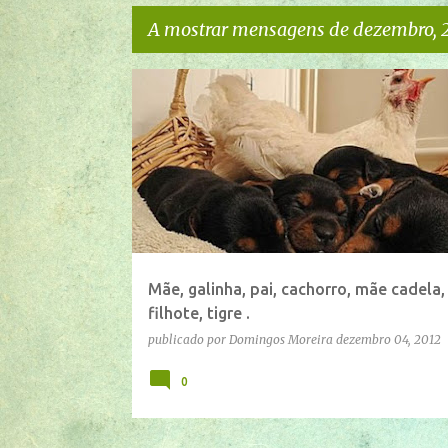
A mostrar mensagens de dezembro, 
M
e
n
s
a
g
e
Mãe, galinha, pai, cachorro, mãe cadela,
n
filhote, tigre .
s
publicado por
Domingos Moreira
dezembro 04, 2012
0