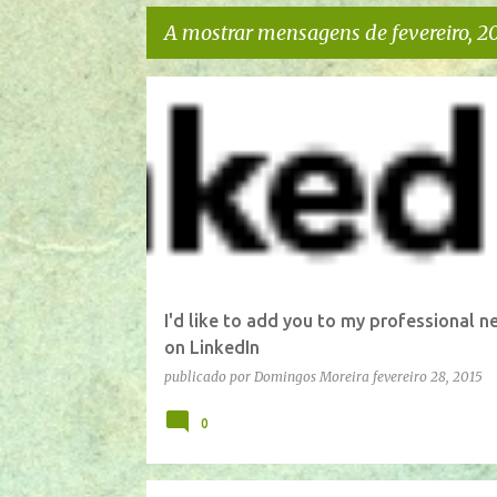
A mostrar mensagens de fevereiro, 2
M
e
n
s
a
g
e
I'd like to add you to my professional 
n
on LinkedIn
s
publicado por
Domingos Moreira
fevereiro 28, 2015
0