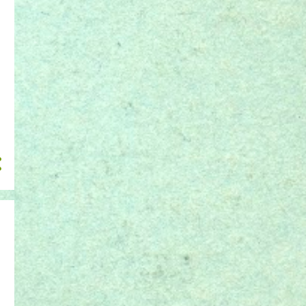
janeiro 2014
1
dezembro 2013
1
novembro 2013
1
outubro 2013
1
agosto 2013
2
junho 2013
1
maio 2013
7
abril 2013
6
março 2013
7
fevereiro 2013
6
janeiro 2013
1
dezembro 2012
1
novembro 2012
1