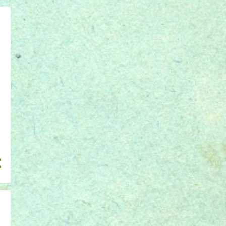
março 2015
42
fevereiro 2015
46
janeiro 2015
45
dezembro 2014
15
novembro 2014
4
outubro 2014
6
setembro 2014
5
agosto 2014
4
julho 2014
4
junho 2014
4
maio 2014
12
abril 2014
5
março 2014
3
fevereiro 2014
2