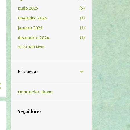
maio 2025
5
fevereiro 2025
1
janeiro 2025
1
dezembro 2024
1
novembro 2024
MOSTRAR MAIS
3
outubro 2024
2
setembro 2024
4
Etiquetas
agosto 2024
18
junho 2024
5
Denunciar abuso
maio 2024
1
março 2024
2
Seguidores
fevereiro 2024
1
novembro 2023
2