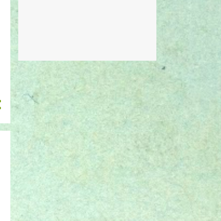
julho 2023
1
outubro 2022
1
agosto 2022
1
dezembro 2021
1
fevereiro 2019
1
outubro 2018
1
agosto 2018
3
julho 2018
2
maio 2018
9
abril 2018
11
janeiro 2018
1
setembro 2017
3
agosto 2017
2