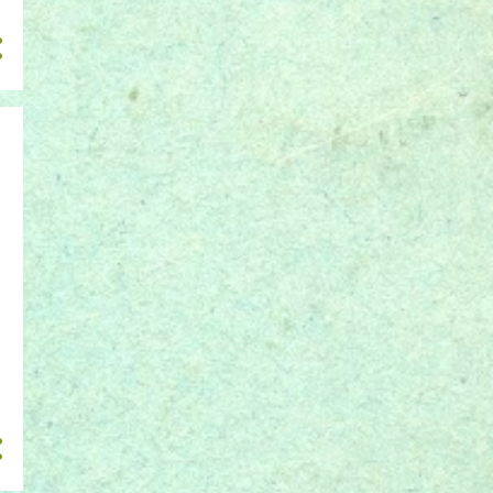
abril 2016
34
março 2016
1
fevereiro 2016
1
janeiro 2016
4
dezembro 2015
3
novembro 2015
3
outubro 2015
3
setembro 2015
8
agosto 2015
5
julho 2015
29
junho 2015
9
maio 2015
12
abril 2015
52