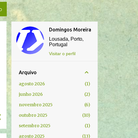
O
Domingos Moreira
Lousada, Porto,
Portugal
Visitar o perfil
Arquivo
agosto 2026
1
junho 2026
2
novembro 2025
6
outubro 2025
10
setembro 2025
1
agosto 2025
13