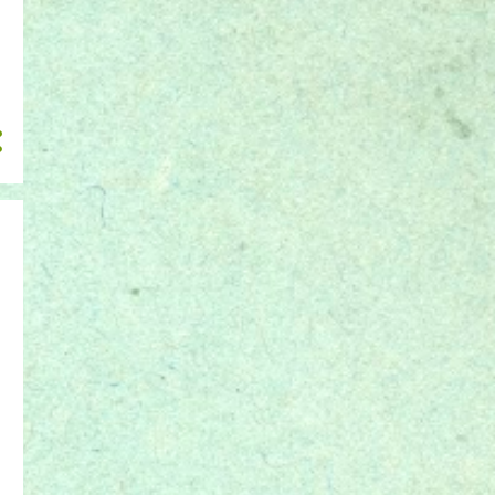
julho 2017
1
junho 2017
12
maio 2017
2
março 2017
9
fevereiro 2017
1
janeiro 2017
7
dezembro 2016
3
novembro 2016
9
outubro 2016
5
setembro 2016
3
julho 2016
1
junho 2016
4
maio 2016
8