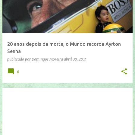
n
s
a
g
e
20 anos depois da morte, o Mundo recorda Ayrton
n
Senna
s
publicado por
Domingos Moreira
abril 30, 2014
0