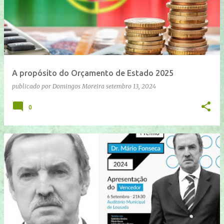
n
s
a
g
e
A propósito do Orçamento de Estado 2025
n
publicado por
Domingos Moreira
setembro 13, 2024
s
0