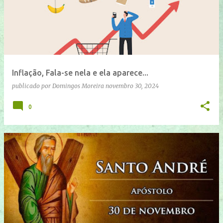
n
s
a
g
e
Inflação, Fala-se nela e ela aparece...
n
publicado por
Domingos Moreira
novembro 30, 2024
s
0