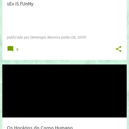
sEx iS fUnNy
publicado por
Domingos Moreira
junho 08, 2009
0
Os Horários do Corpo Humano