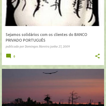
n
s
a
g
e
Sejamos solidários com os clientes do BANCO
n
PRIVADO PORTUGUÊS
s
publicado por
Domingos Moreira
junho 27, 2009
0