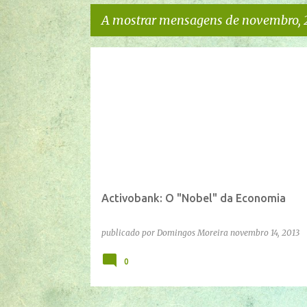
A mostrar mensagens de novembro, 
M
e
n
s
a
g
e
Activobank: O "Nobel" da Economia
n
s
publicado por
Domingos Moreira
novembro 14, 2013
0