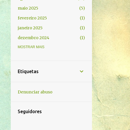
maio 2025
5
fevereiro 2025
1
janeiro 2025
1
dezembro 2024
1
novembro 2024
MOSTRAR MAIS
3
outubro 2024
2
setembro 2024
4
Etiquetas
agosto 2024
18
junho 2024
5
Denunciar abuso
maio 2024
1
março 2024
2
Seguidores
fevereiro 2024
1
novembro 2023
2