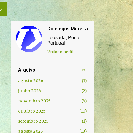
O
Domingos Moreira
Lousada, Porto,
Portugal
Visitar o perfil
Arquivo
agosto 2026
1
junho 2026
2
novembro 2025
6
outubro 2025
10
setembro 2025
1
agosto 2025
13