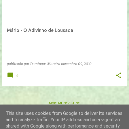
Mário - O Adivinho de Lousada
publicado por
Domingos Moreira
novembro 09, 2010
0
MAIS MENSAGENS
This site uses cookies from Google to deliver its services
and to analyze traffic. Your IP address and user-agent are
Com tecnologia do Blogger
shared with Google along with performance and security