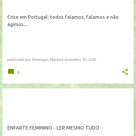
n
s
Crise em Portugal: todos falamos, falamos e não
a
agimos....
g
e
n
s
publicado por
Domingos Moreira
novembro 30, 2010
0
ENFARTE FEMININO - LER MESMO TUDO