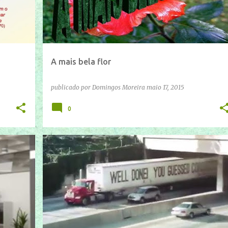
A mais bela flor
publicado por
Domingos Moreira
maio 17, 2015
0
IFTTT
YOUTUBE