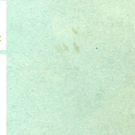
julho 2017
1
junho 2017
12
maio 2017
2
março 2017
9
fevereiro 2017
1
janeiro 2017
7
dezembro 2016
3
novembro 2016
9
outubro 2016
5
setembro 2016
3
julho 2016
1
junho 2016
4
maio 2016
8