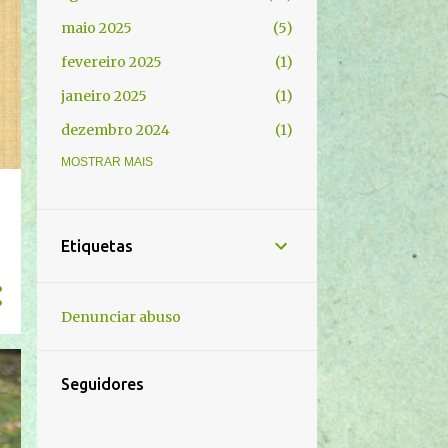
maio 2025
5
fevereiro 2025
1
janeiro 2025
1
dezembro 2024
1
novembro 2024
MOSTRAR MAIS
3
outubro 2024
2
setembro 2024
4
Etiquetas
agosto 2024
18
junho 2024
5
Denunciar abuso
maio 2024
1
março 2024
2
Seguidores
fevereiro 2024
1
novembro 2023
2