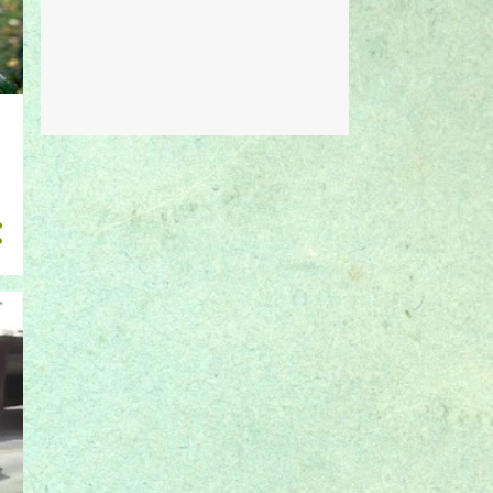
julho 2023
1
outubro 2022
1
agosto 2022
1
dezembro 2021
1
fevereiro 2019
1
outubro 2018
1
agosto 2018
3
julho 2018
2
maio 2018
9
abril 2018
11
janeiro 2018
1
setembro 2017
3
agosto 2017
2