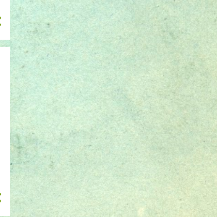
abril 2016
34
março 2016
1
fevereiro 2016
1
janeiro 2016
4
dezembro 2015
3
novembro 2015
3
outubro 2015
3
setembro 2015
8
agosto 2015
5
julho 2015
29
junho 2015
9
maio 2015
12
abril 2015
52