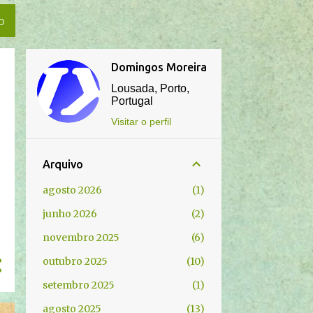
O
Domingos Moreira
Lousada, Porto,
Portugal
Visitar o perfil
Arquivo
agosto 2026
1
junho 2026
2
novembro 2025
6
outubro 2025
10
setembro 2025
1
agosto 2025
13