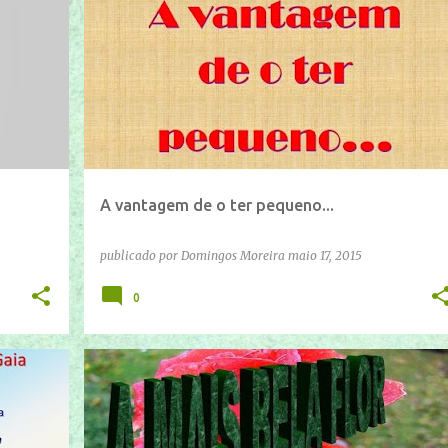
IFTTT
YOUTUBE
A vantagem de o ter pequeno...
publicado por
Domingos Moreira
maio 17, 2015
0
IFTTT
YOUTUBE