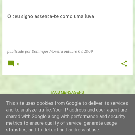
O teu signo assenta-te como uma luva
publicado por
Domingos Moreira
outubro 07, 2009
0
MAIS MENSAGENS
This site uses cookies from Google to deliver its services
and to analyze traffic. Your IP address and user-agent are
Com tecnologia do Blogger
shared with Google along with performance and security
metrics to ensure quality of service, generate usage
Imagens de temas por
gaffera
statistics, and to detect and address abuse.